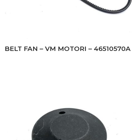
New Holland
–
TL80A (01/04 – 12/08) – TLA – Tractor
New Holland
–
TL90A (01/04 – 06/08) – TLA – Tractor
This item is a compatible product for the
following vehicles:
BELT FAN – VM MOTORI – 46510570A