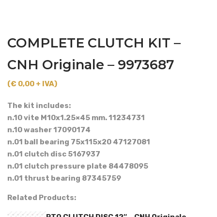
COMPLETE CLUTCH KIT –
CNH Originale – 9973687
(€ 0,00 + IVA)
The kit includes:
n.10 vite M10x1.25×45 mm. 11234731
n.10 washer 17090174
n.01 ball bearing 75x115x20 47127081
n.01 clutch disc 5167937
n.01 clutch pressure plate 84478095
n.01 thrust bearing 87345759
Related Products:
PTO CLUTCH DISC 12″ – CNH Originale –