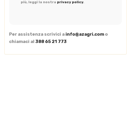
più, leggi la nostra
privacy policy
.
Per assistenza scrivici a
info@azagri.com
o
chiamaci al
388 65 21 773