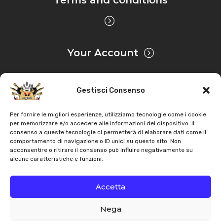
Your Account
Gestisci Consenso
Privacy & Cookie
Per fornire le migliori esperienze, utilizziamo tecnologie come i cookie
per memorizzare e/o accedere alle informazioni del dispositivo. Il
consenso a queste tecnologie ci permetterà di elaborare dati come il
Copyright
AZ Agri
. All rights reserved |
Assistance |
comportamento di navigazione o ID unici su questo sito. Non
acconsentire o ritirare il consenso può influire negativamente su
Contacts
alcune caratteristiche e funzioni.
Powered by
Accetta
Nega
Italiano
English