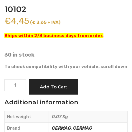
10102
€
4,45
(€ 3,65 + IVA)
Ships within 2/3 business days from order.
30 in stock
To check compatibility with your vehicle, scroll down
FUEL
Add To Cart
FILTER
-
Additional information
CERMAG
-
Net weight
0.07 Kg
10102
quantity
Brand
CERMAG
,
CERMAG