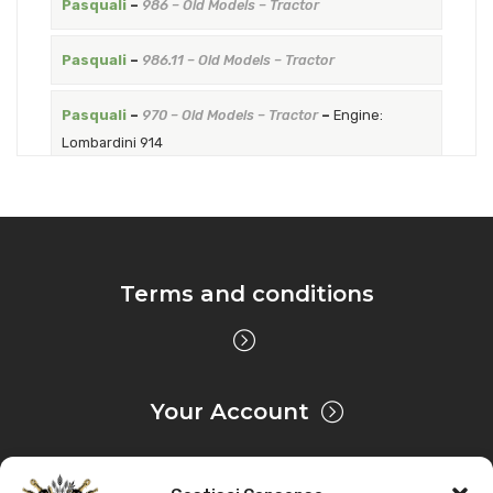
Pasquali
–
986 – Old Models – Tractor
Pasquali
–
986.11 – Old Models – Tractor
Pasquali
–
970 – Old Models – Tractor
–
Engine:
Lombardini 914
This item is a compatible product for the
following vehicles:
Terms and conditions
Your Account