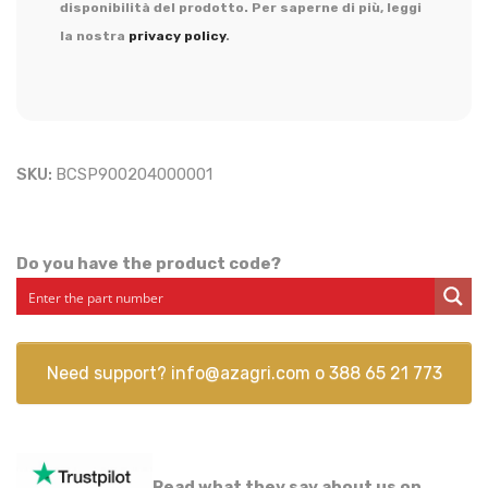
disponibilità del prodotto. Per saperne di più, leggi
la nostra
privacy policy
.
SKU:
BCSP900204000001
Do you have the product code?
Need support?
info@azagri.com
o
388 65 21 773
Read what they say about us on