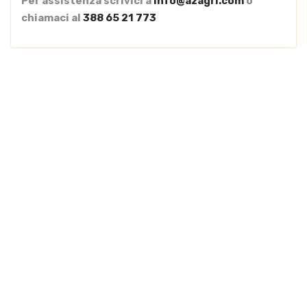
Per assistenza scrivici a
info@azagri.com
o
chiamaci al
388 65 21 773