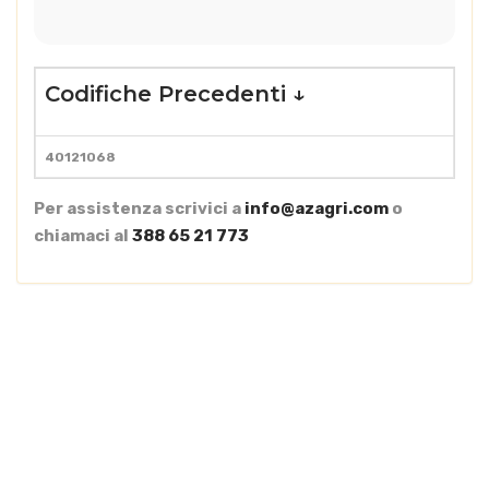
Codifiche Precedenti ↓
40121068
Per assistenza scrivici a
info@azagri.com
o
chiamaci al
388 65 21 773