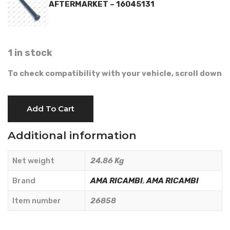
AFTERMARKET – 16045131
1 in stock
To check compatibility with your vehicle, scroll down
LUK
Add To Cart
10"
CLUTCH
Additional information
PRESSURE
PLATE
Net weight
24.86 Kg
-
AMA
Brand
AMA RICAMBI
,
AMA RICAMBI
RICAMBI
Item number
26858
-
26858
quantity