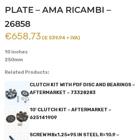
PLATE – AMA RICAMBI –
26858
€
658,73
(€ 539,94 + IVA)
10 inches
250mm
Related Products:
CLUTCH KIT WITH PDF DISC AND BEARINGS –
AFTERMARKET – 73328283
10′ CLUTCH KIT – AFTERMARKET –
625141909
SCREW M8x1.25×95 IN STEEL R=10.9 –