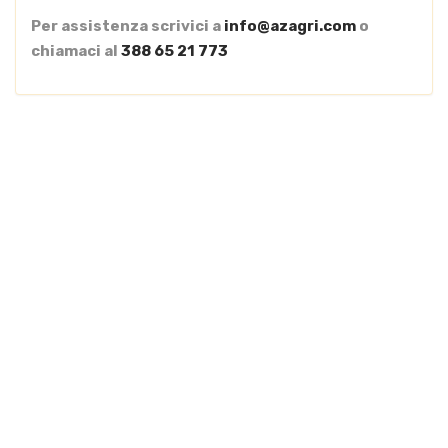
Per assistenza scrivici a
info@azagri.com
o
chiamaci al
388 65 21 773