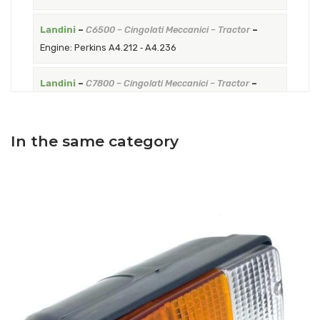
Landini
–
C6500 – Cingolati Meccanici – Tractor
–
Engine: Perkins A4.212 ‐ A4.236
Landini
–
C7800 – Cingolati Meccanici – Tractor
–
Engine: Perkins 4.248
Landini
–
5500 – Serie 500 – Tractor
–
Engine: Perkins
In the same category
AD3.152
Landini
–
6500 – Serie 500 – Tractor
–
Engine: Perkins
A4.212 ‐ A4.236
Landini
–
7500 – Serie 500 – Tractor
–
Engine: Perkins
Landini
–
8500 – Serie 500 – Tractor
–
Engine: Perkins
4.248