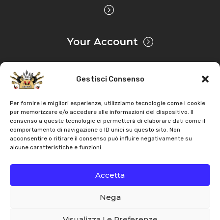
Your Account
Gestisci Consenso
Privacy & Cookie
Per fornire le migliori esperienze, utilizziamo tecnologie come i cookie
per memorizzare e/o accedere alle informazioni del dispositivo. Il
consenso a queste tecnologie ci permetterà di elaborare dati come il
Copyright
AZ Agri
. All rights reserved |
Assistance |
comportamento di navigazione o ID unici su questo sito. Non
acconsentire o ritirare il consenso può influire negativamente su
Contacts
alcune caratteristiche e funzioni.
Powered by
Accetta
Nega
Italiano
English
Visualizza Le Preferenze