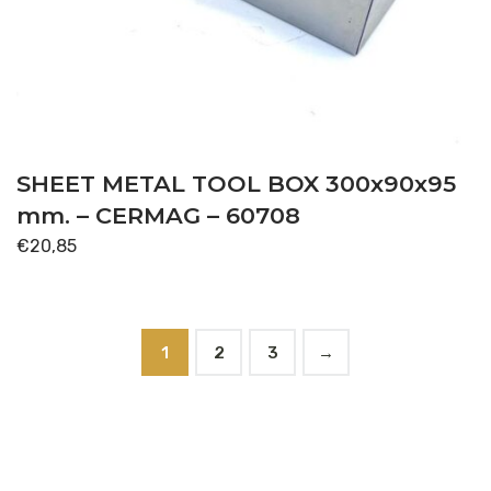
SHEET METAL TOOL BOX 300x90x95
mm. – CERMAG – 60708
€
20,85
1
2
3
→