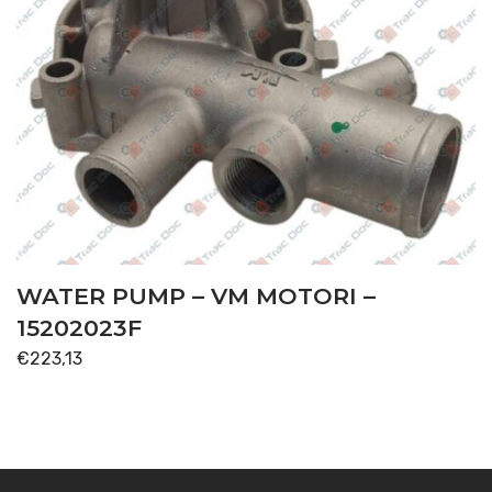
WATER PUMP – VM MOTORI –
15202023F
€
223,13